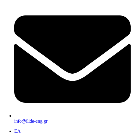
info@ilida-eng.gr
ΕΛ