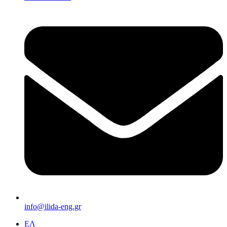
info@ilida-eng.gr
ΕΛ