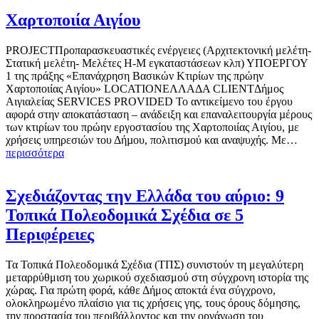
Χαρτοποιία Αιγίου
PROJECTΠροπαρασκευαστικές ενέργειες (Αρχιτεκτονική μελέτη-
Στατική μελέτη- Μελέτες Η-Μ εγκαταστάσεων κλπ) ΥΠΟΕΡΓΟΥ
1 της πράξης «Επανάχρηση Βασικών Κτιρίων της πρώην
Χαρτοποιίας Αιγίου» LOCATIONΕΛΛΑΔΑ CLIENTΔήμος
Αιγιαλείας SERVICES PROVIDED Το αντικείµενο του έργου
αφορά στην αποκατάσταση – ανάδειξη και επαναλειτουργία µέρους
των κτιρίων του πρώην εργοστασίου της Χαρτοποιίας Αιγίου, µε
χρήσεις υπηρεσιών του Δήµου, πολιτισµού και αναψυχής. Με…
περισσότερα
Σχεδιάζοντας την Ελλάδα του αύριο: 9
Τοπικά Πολεοδομικά Σχέδια σε 5
Περιφέρειες
Τα Τοπικά Πολεοδομικά Σχέδια (ΤΠΣ) συνιστούν τη μεγαλύτερη
μεταρρύθμιση του χωρικού σχεδιασμού στη σύγχρονη ιστορία της
χώρας. Για πρώτη φορά, κάθε Δήμος αποκτά ένα σύγχρονο,
ολοκληρωμένο πλαίσιο για τις χρήσεις γης, τους όρους δόμησης,
την προστασία του περιβάλλοντος και την οργάνωση του