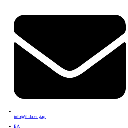
info@ilida-eng.gr
ΕΛ