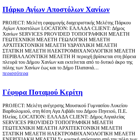
Πάρκο Αγίων Αποστόλων Χανίων
PROJECT: Μελέτη εφαρμογής διαχειριστικής Μελέτης Πάρκου
Αγίων Αποστόλων LOCATION: ΕΛΛΑΔΑ CLIENT: Δήμος
Χανίων SERVICES PROVIDED ΤΟΠΟΓΡΑΦΙΚΗ ΜΕΛΕΤΗ
ΓΕΩΤΕΧΝΙΚΗ ΜΕΛΕΤΗ ΓΕΩΛΟΓΙΚΗ ΜΕΛΕΤΗ
ΑΡΧΙΤΕΚΤΟΝΙΚΗ ΜΕΛΕΤΗ ΥΔΡΑΥΛΙΚΗ ΜΕΛΕΤΗ
ΣΤΑΤΙΚΗ ΜΕΛΕΤΗ ΗΛΕΚΤΡΟΜΗΧΑΝΟΛΟΓΙΚΗ ΜΕΛΕΤΗ
ΠΕΡΙΒΑΛΛΟΝΤΙΚΗ ΜΕΛΕΤΗ Η περιοχή βρίσκεται στη βόρεια
πλευρά του Δήμου Χανίων και εκτείνεται από το δυτικό άκρο της
πόλης των Χανίων έως και το Δήμο Πλατανιά…
περισσότερα
Γέφυρα Ποταμού Κερίτη
PROJECT: Μελέτη ανέγερσης Μουσικού Γυμνασίου Λυκείου
Βαρθολομιού, στη θέση Αγα Λιβάδι του Δήμου Πηνειού, Π.Ε.
Ηλείας. LOCATION: ΕΛΛΑΔΑ CLIENT: Δήμος Αιγιαλείας
SERVICES PROVIDED ΤΟΠΟΓΡΑΦΙΚΗ ΜΕΛΕΤΗ
ΓΕΩΤΕΧΝΙΚΗ ΜΕΛΕΤΗ ΑΡΧΙΤΕΚΤΟΝΙΚΗ ΜΕΛΕΤΗ
ΣΤΑΤΙΚΗ ΜΕΛΕΤΗ ΗΛΕΚΤΡΟΜΗΧΑΝΟΛΟΓΙΚΗ ΜΕΛΕΤΗ
ΕΝΕΡΓΕΙΑΚΗ ΜΕΛΕΤΗ Σε κοντική απόσταση από την πόλη των