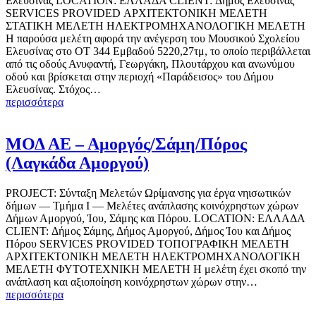
Ελευσίνας LOCATION: ΕΛΛΑΔΑ CLIENT: Δήμος Ελευσίνας
SERVICES PROVIDED ΑΡΧΙΤΕΚΤΟΝΙΚΗ ΜΕΛΕΤΗ
ΣΤΑΤΙΚΗ ΜΕΛΕΤΗ ΗΛΕΚΤΡΟΜΗΧΑΝΟΛΟΓΙΚΗ ΜΕΛΕΤΗ
Η παρούσα μελέτη αφορά την ανέγερση του Μουσικού Σχολείου
Ελευσίνας στο ΟΤ 344 Εμβαδού 5220,27τμ, το οποίο περιβάλλεται
από τις οδούς Ανυφαντή, Γεωργάκη, Πλουτάρχου και ανωνύμου
οδού και βρίσκεται στην περιοχή «Παράδεισος» του Δήμου
Ελευσίνας. Στόχος…
περισσότερα
ΜΟΔ ΑΕ – Αμοργός/Σάμη/Πόρος
(Λαγκάδα Αμοργού)
PROJECT: Σύνταξη Μελετών Ωρίμανσης για έργα νηισωτικών
δήμων — Τμήμα Ι — Μελέτες ανάπλασης κοινόχρηστων χώρων
Δήμων Αμοργού, Ίου, Σάμης και Πόρου. LOCATION: ΕΛΛΑΔΑ
CLIENT: Δήμος Σάμης, Δήμος Αμοργού, Δήμος Ίου και Δήμος
Πόρου SERVICES PROVIDED ΤΟΠΟΓΡΑΦΙΚΗ ΜΕΛΕΤΗ
ΑΡΧΙΤΕΚΤΟΝΙΚΗ ΜΕΛΕΤΗ ΗΛΕΚΤΡΟΜΗΧΑΝΟΛΟΓΙΚΗ
ΜΕΛΕΤΗ ΦΥΤΟΤΕΧΝΙΚΗ ΜΕΛΕΤΗ Η μελέτη έχει σκοπό την
ανάπλαση και αξιοποίηση κοινόχρηστων χώρων στην…
περισσότερα