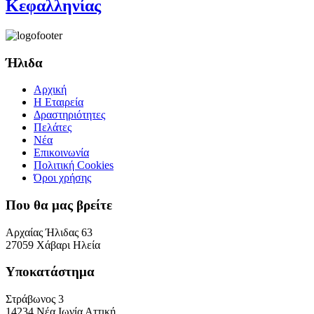
Κεφαλληνίας
Ήλιδα
Αρχική
Η Εταιρεία
Δραστηριότητες
Πελάτες
Νέα
Επικοινωνία
Πολιτική Cookies
Όροι χρήσης
Που θα μας βρείτε
Αρχαίας Ήλιδας 63
27059 Χάβαρι Ηλεία
Υποκατάστημα
Στράβωνος 3
14234 Νέα Ιωνία Αττική