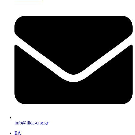
info@ilida-eng.gr
ΕΛ